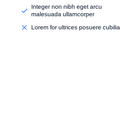
Integer non nibh eget arcu
malesuada ullamcorper
Lorem for ultrices posuere cubilia
Phasellus velit - nisi lobortis quis
nisi et venenatis finibus velit
Ipsum acinia tempor orci dolor
amet glavrida